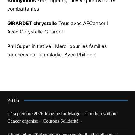
Anonymous
keep fighting, never quit! Avec Les
combattantes
GIRARDET chrystelle
Tous avec AFCancer !
Avec Chrystelle Girardet
Phil
Super initiative ! Merci pour les familles
touchées par la maladie. Avec Philippe
2016
27 septembre 2026 Imagine for Margo – Children without
Cancer organise « Courons Solidarité »
3 Septembre 2026 soirée « vivre son deuil, ici et ailleurs »