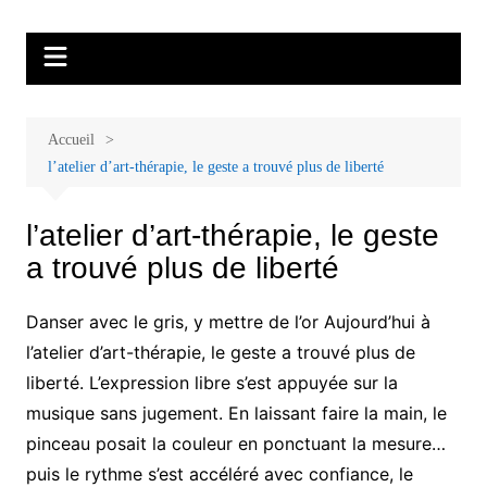
Aller
Malades et proches, Vivre avec et
L'association Accueil Familles Cancer propose plusieurs ateliers : Ecoute
au
thérapeutique, sophrologie, sport adapté, art thérapie, musico thérapie…
après le cancer
contenu
. L'adhésion annuelle est de 30 euros avec une participation libre de 1 à 5
euros par atelier sans obligation.
Accueil
l’atelier d’art-thérapie, le geste a trouvé plus de liberté
l’atelier d’art-thérapie, le geste
a trouvé plus de liberté
Danser avec le gris, y mettre de l’or Aujourd’hui à
l’atelier d’art-thérapie, le geste a trouvé plus de
liberté. L’expression libre s’est appuyée sur la
musique sans jugement. En laissant faire la main, le
pinceau posait la couleur en ponctuant la mesure…
puis le rythme s’est accéléré avec confiance, le