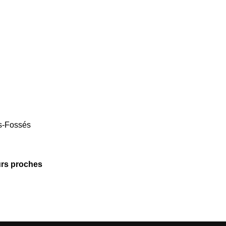
es-Fossés
urs proches