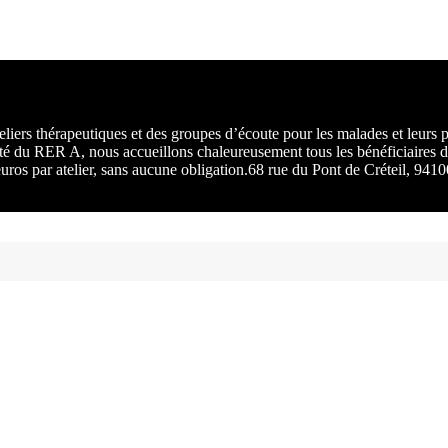
rs :
 une
liers thérapeutiques et des groupes d’écoute pour les malades et leurs
ité du RER A, nous accueillons chaleureusement tous les bénéficiaires d
 euros par atelier, sans aucune obligation.68 rue du Pont de Créteil, 94