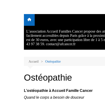
Aller
au
Malades et proches, Vivre
L'association Accueil Familles Cancer propose plusieurs atelie
contenu
Ecoute thérapeutique, sophrologie, sport adapté, art thérapie,
avec et après le cancer
musico thérapie… . L'adhésion annuelle est de 30 euros avec
participation libre de 1 à 5 euros par atelier sans obligation.
L’association Accueil Familles Cancer propose des ate
facilement accessibles depuis Paris grâce à la proxim
est de 30 euros, avec une participation libre de 1 à 5
43 97 38 59. contact@afcancer.fr
Accueil
Ostéopathie
Ostéopathie
L’ostéopathie à Accueil Famille Cancer
Quand le corps a besoin de douceur