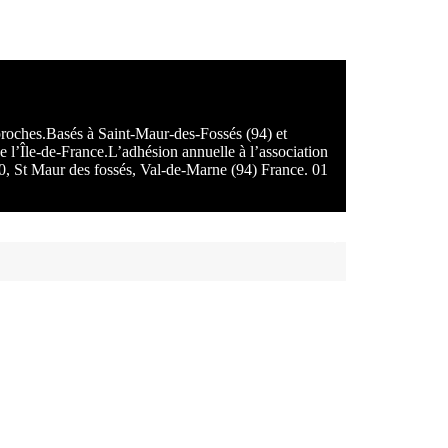
 proches.Basés à Saint-Maur-des-Fossés (94) et
e l’Île-de-France.L’adhésion annuelle à l’association
100, St Maur des fossés, Val-de-Marne (94) France. 01