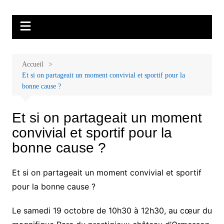
Aller
Malades et proches, Vivre avec et
L'association Accueil Familles Cancer propose plusieurs ateliers : Ecoute
au
thérapeutique, sophrologie, sport adapté, art thérapie, musico thérapie…
après le cancer
contenu
. L'adhésion annuelle est de 30 euros avec une participation libre de 1 à 5
euros par atelier sans obligation.
Accueil
Et si on partageait un moment convivial et sportif pour la
bonne cause ?
Et si on partageait un moment
convivial et sportif pour la
bonne cause ?
Et si on partageait un moment convivial et sportif
pour la bonne cause ?
Le samedi 19 octobre de 10h30 à 12h30, au cœur du