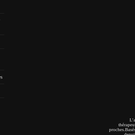
es
L’
thérapeu
proches.Basés
depui