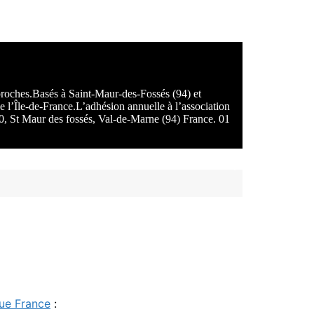
 proches.Basés à Saint-Maur-des-Fossés (94) et
e l’Île-de-France.L’adhésion annuelle à l’association
100, St Maur des fossés, Val-de-Marne (94) France. 01
ue France
: