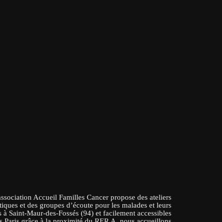
association Accueil Familles Cancer propose des ateliers
tiques et des groupes d’écoute pour les malades et leurs
 à Saint-Maur-des-Fossés (94) et facilement accessibles
s Paris grâce à la proximité du RER A, nous accueillons