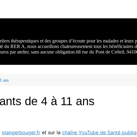
rs :
 une
liers thérapeutiques et des groupes d’écoute pour les malades et leurs
ité du RER A, nous accueillons chaleureusement tous les bénéficiaires d
 euros par atelier, sans aucune obligation.68 rue du Pont de Créteil, 94
1 ans
ants de 4 à 11 ans
r
mangerbouger.fr
et sur la
chaîne YouTube de Santé publiq