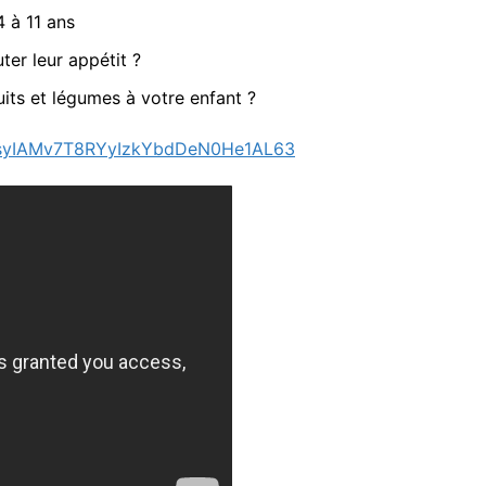
4 à 11 ans
er leur appétit ?
its et légumes à votre enfant ?
l00syIAMv7T8RYyIzkYbdDeN0He1AL63