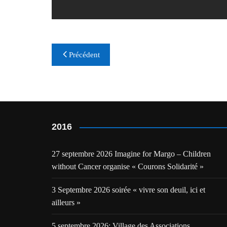
Navigation
Précédent
de
l’article
2016
27 septembre 2026 Imagine for Margo – Children
without Cancer organise « Courons Solidarité »
3 Septembre 2026 soirée « vivre son deuil, ici et
ailleurs »
5 septembre 2026: Village des Associations