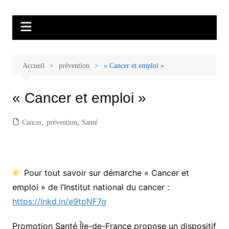
Aller
Malades et proches, Vivre avec et
L'association Accueil Familles Cancer propose plusieurs ateliers : Ecoute
au
thérapeutique, sophrologie, sport adapté, art thérapie, musico thérapie…
après le cancer
contenu
. L'adhésion annuelle est de 30 euros avec une participation libre de 1 à 5
euros par atelier sans obligation.
Accueil
prévention
« Cancer et emploi »
« Cancer et emploi »
Cancer
,
prévention
,
Santé
Pour tout savoir sur démarche « Cancer et
emploi » de l’Institut national du cancer :
https://lnkd.in/e9tpNF7g
Promotion Santé Île-de-France propose un dispositif