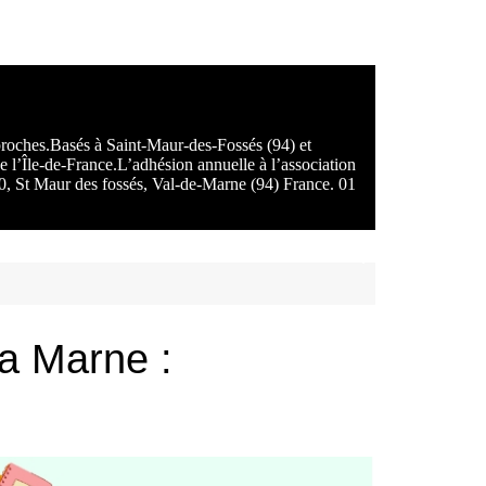
 proches.Basés à Saint-Maur-des-Fossés (94) et
e l’Île-de-France.L’adhésion annuelle à l’association
100, St Maur des fossés, Val-de-Marne (94) France. 01
la Marne :