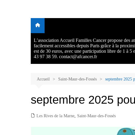
Aller
au
Malades et proches, Vivre
L'association Accueil Familles Cancer propose plusieurs atelie
contenu
Ecoute thérapeutique, sophrologie, sport adapté, art thérapie,
avec et après le cancer
musico thérapie… . L'adhésion annuelle est de 30 euros avec
participation libre de 1 à 5 euros par atelier sans obligation.
L’association Accueil Familles Cancer propose des ate
facilement accessibles depuis Paris grâce à la proxim
est de 30 euros, avec une participation libre de 1 à 5
43 97 38 59. contact@afcancer.fr
Accueil
Saint-Maur-des-Fossés
septembre 2025 po
septembre 2025 pour
Les Rives de la Marne
,
Saint-Maur-des-Fossés