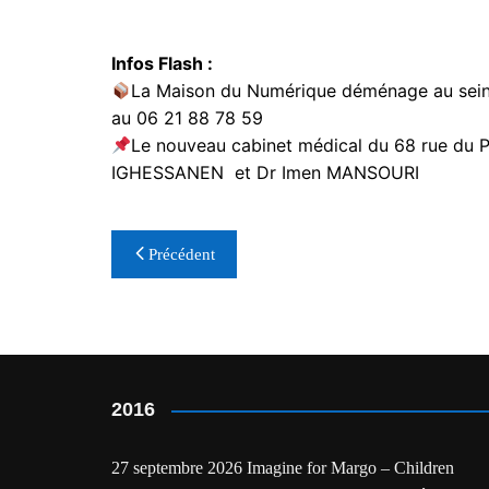
Infos Flash :
La Maison du Numérique déménage au sein d
au 06 21 88 78 59
Le nouveau cabinet médical du 68 rue du Po
IGHESSANEN et Dr Imen MANSOURI
Navigation
Précédent
de
l’article
2016
27 septembre 2026 Imagine for Margo – Children