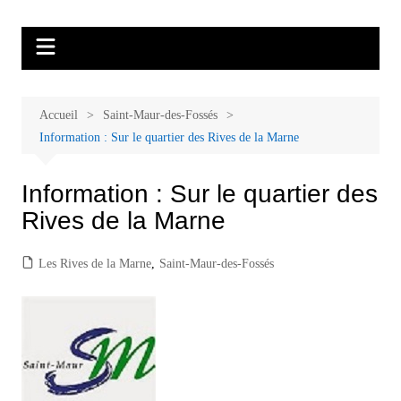
Aller
Malades et proches, Vivre avec et
L'association Accueil Familles Cancer propose plusieurs ateliers : Ecoute
au
thérapeutique, sophrologie, sport adapté, art thérapie, musico thérapie…
après le cancer
contenu
. L'adhésion annuelle est de 30 euros avec une participation libre de 1 à 5
euros par atelier sans obligation.
Accueil
Saint-Maur-des-Fossés
Information : Sur le quartier des Rives de la Marne
Information : Sur le quartier des
Rives de la Marne
Les Rives de la Marne
,
Saint-Maur-des-Fossés