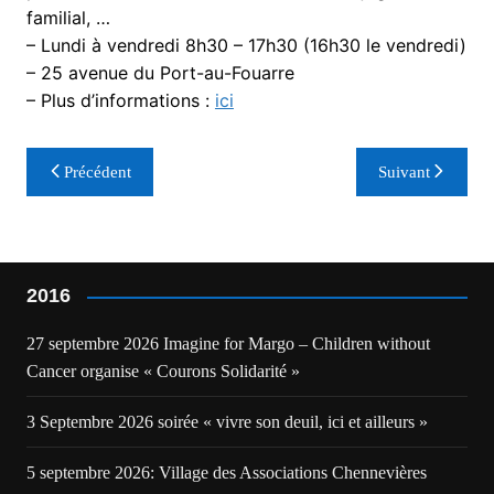
familial, …
– Lundi à vendredi 8h30 – 17h30 (16h30 le vendredi)
– 25 avenue du Port-au-Fouarre
– Plus d’informations :
ici
Navigation
Précédent
Suivant
de
l’article
2016
27 septembre 2026 Imagine for Margo – Children without
Cancer organise « Courons Solidarité »
3 Septembre 2026 soirée « vivre son deuil, ici et ailleurs »
5 septembre 2026: Village des Associations Chennevières