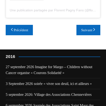
Une publication partagée par Florent Pagny Fans (@florent_pagny_update)
Navigation
Précédent
Suivant
de
l’article
2016
27 septembre 2026 Imagine for Margo – Children without
Cancer organise « Courons Solidarité »
3 Septembre 2026 soirée « vivre son deuil, ici et ailleurs »
5 septembre 2026: Village des Associations Chennevières
6 septembre 2026 Journée des Associations Saint Maur des