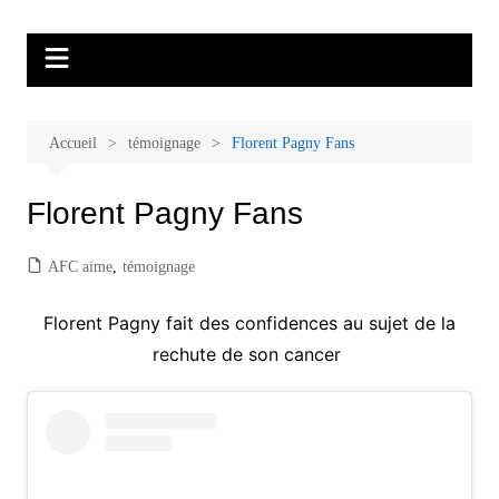
Aller
Malades et proches, Vivre avec et
L'association Accueil Familles Cancer propose plusieurs ateliers : Ecoute
au
thérapeutique, sophrologie, sport adapté, art thérapie, musico thérapie…
après le cancer
contenu
. L'adhésion annuelle est de 30 euros avec une participation libre de 1 à 5
euros par atelier sans obligation.
Accueil
témoignage
Florent Pagny Fans
Florent Pagny Fans
AFC aime
,
témoignage
Florent Pagny fait des confidences au sujet de la
rechute de son cancer