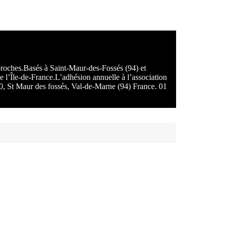
 proches.Basés à Saint-Maur-des-Fossés (94) et
e l’Île-de-France.L’adhésion annuelle à l’association
100, St Maur des fossés, Val-de-Marne (94) France. 01