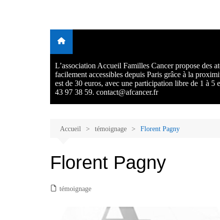
Aller
au
Malades et proches, Vivre
L'association Accueil Familles Cancer propose plusieurs atelie
contenu
Ecoute thérapeutique, sophrologie, sport adapté, art thérapie,
avec et après le cancer
musico thérapie… . L'adhésion annuelle est de 30 euros avec
participation libre de 1 à 5 euros par atelier sans obligation.
L’association Accueil Familles Cancer propose des ate
facilement accessibles depuis Paris grâce à la proxim
est de 30 euros, avec une participation libre de 1 à 5
43 97 38 59. contact@afcancer.fr
Accueil
témoignage
Florent Pagny
Florent Pagny
témoignage