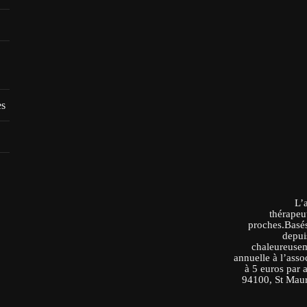
es
L’
thérapeu
proches.Basés
depui
chaleureusem
annuelle à l’asso
à 5 euros par 
94100, St Maur