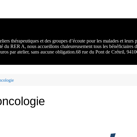
rs :
 une
liers thérapeutiques et des groupes d’écoute pour les malades et leurs
ité du RER A, nous accueillons chaleureusement tous les bénéficiaires d
 euros par atelier, sans aucune obligation.68 rue du Pont de Créteil, 94
ncologie
oncologie