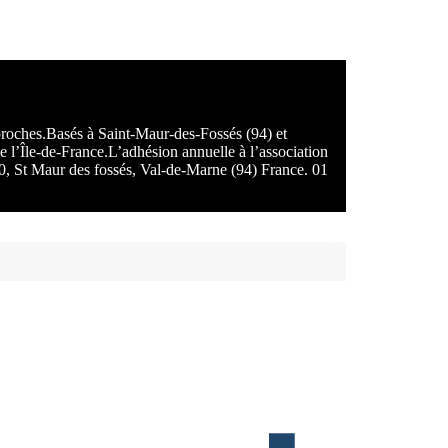
 proches.Basés à Saint-Maur-des-Fossés (94) et
e l’Île-de-France.L’adhésion annuelle à l’association
100, St Maur des fossés, Val-de-Marne (94) France. 01