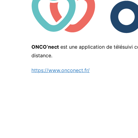
ONCO’nect
est une application de télésuivi c
distance.
https://www.onconect.fr/