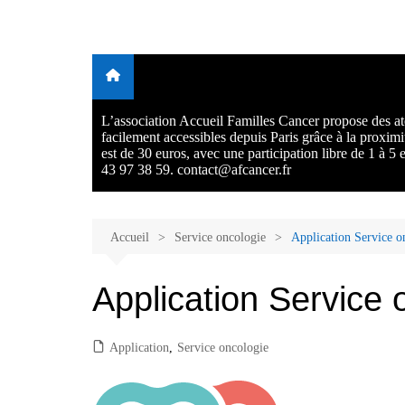
Aller
au
Malades et proches, Vivre
L'association Accueil Familles Cancer propose plusieurs atelie
contenu
Ecoute thérapeutique, sophrologie, sport adapté, art thérapie,
avec et après le cancer
musico thérapie… . L'adhésion annuelle est de 30 euros avec
participation libre de 1 à 5 euros par atelier sans obligation.
L’association Accueil Familles Cancer propose des ate
facilement accessibles depuis Paris grâce à la proxim
est de 30 euros, avec une participation libre de 1 à 5
43 97 38 59. contact@afcancer.fr
Accueil
Service oncologie
Application Service o
Application Service 
Application
,
Service oncologie