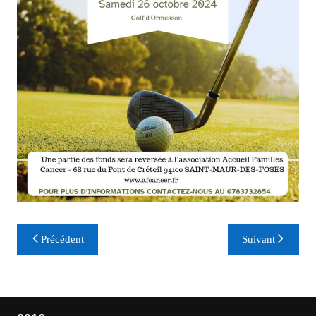
Navigation
Précédent
Suivant
de
l’article