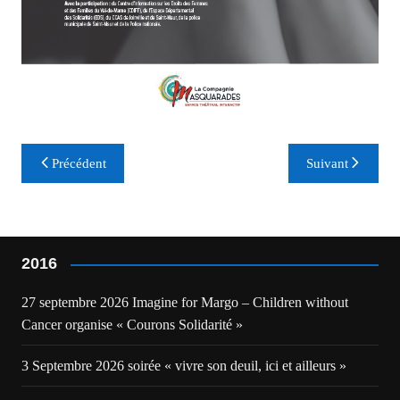
Navigation
Précédent
Suivant
de
l’article
2016
27 septembre 2026 Imagine for Margo – Children without
Cancer organise « Courons Solidarité »
3 Septembre 2026 soirée « vivre son deuil, ici et ailleurs »