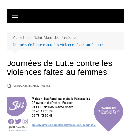
Aller
Malades et proches, Vivre avec et
L'association Accueil Familles Cancer propose plusieurs ateliers : Ecoute
au
thérapeutique, sophrologie, sport adapté, art thérapie, musico thérapie…
après le cancer
contenu
. L'adhésion annuelle est de 30 euros avec une participation libre de 1 à 5
euros par atelier sans obligation.
Accueil
Saint-Maur-des-Fossés
Journées de Lutte contre les violences faites au femmes
Journées de Lutte contre les
violences faites au femmes
Saint-Maur-des-Fossés