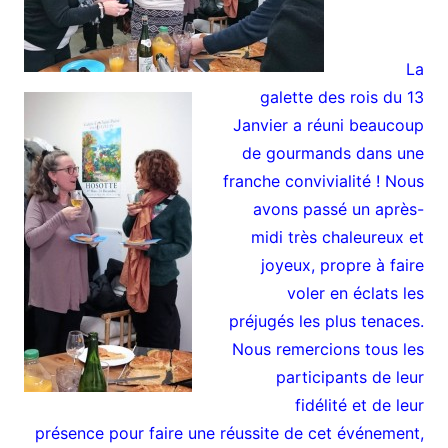
La
galette des rois du 13
Janvier a réuni beaucoup
de gourmands dans une
franche convivialité ! Nous
avons passé un après-
midi très chaleureux et
joyeux, propre à faire
voler en éclats les
préjugés les plus tenaces.
Nous remercions tous les
participants de leur
fidélité et de leur
présence pour faire une réussite de cet événement,