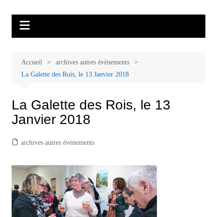
Aller
Malades et proches, Vivre avec et
L'association Accueil Familles Cancer propose plusieurs ateliers : Ecoute
au
thérapeutique, sophrologie, sport adapté, art thérapie, musico thérapie…
après le cancer
contenu
. L'adhésion annuelle est de 30 euros avec une participation libre de 1 à 5
euros par atelier sans obligation.
Accueil
archives autres évènements
La Galette des Rois, le 13 Janvier 2018
La Galette des Rois, le 13
Janvier 2018
archives autres évènements