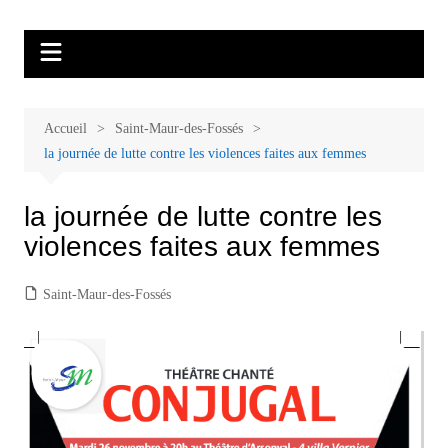
Aller
Malades et proches, Vivre avec et
L'association Accueil Familles Cancer propose plusieurs ateliers : Ecoute
au
thérapeutique, sophrologie, sport adapté, art thérapie, musico thérapie…
après le cancer
contenu
. L'adhésion annuelle est de 30 euros avec une participation libre de 1 à 5
euros par atelier sans obligation.
Accueil
Saint-Maur-des-Fossés
la journée de lutte contre les violences faites aux femmes
la journée de lutte contre les
violences faites aux femmes
Saint-Maur-des-Fossés