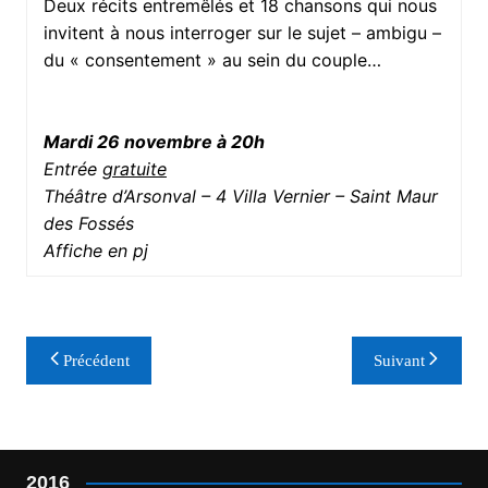
Deux récits entremêlés et 18 chansons qui nous
invitent à nous interroger sur le sujet – ambigu –
du « consentement » au sein du couple…
Mardi 26 novembre à 20h
Entrée
gratuite
Théâtre d’Arsonval – 4 Villa Vernier – Saint Maur
des Fossés
Affiche en pj
Navigation
Précédent
Suivant
de
l’article
2016