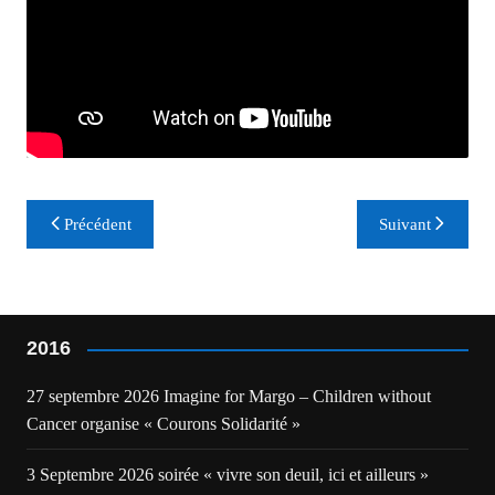
Navigation
Précédent
Suivant
de
l’article
2016
27 septembre 2026 Imagine for Margo – Children without
Cancer organise « Courons Solidarité »
3 Septembre 2026 soirée « vivre son deuil, ici et ailleurs »