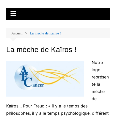
Aller
Malades et proches, Vivre avec et
L'association Accueil Familles Cancer propose plusieurs ateliers : Ecoute
au
thérapeutique, sophrologie, sport adapté, art thérapie, musico thérapie…
après le cancer
contenu
. L'adhésion annuelle est de 30 euros avec une participation libre de 1 à 5
euros par atelier sans obligation.
Accueil
La mèche de Kaïros !
La mèche de Kaïros !
Notre
logo
représen
te la
mèche
de
Kaïros… Pour Freud : « il y a le temps des
philosophes, il y a le temps psychologique, différent