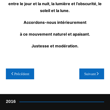
entre le jour et la nuit, la lumière et l’obscurité, le
soleil et la lune.
Accordons-nous intérieurement
à ce mouvement naturel et apaisant.
Justesse et modération.
Navigation
Précédent
Suivant
de
l’article
2016