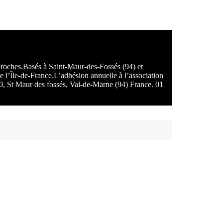
 proches.Basés à Saint-Maur-des-Fossés (94) et
e l’Île-de-France.L’adhésion annuelle à l’association
100, St Maur des fossés, Val-de-Marne (94) France. 01