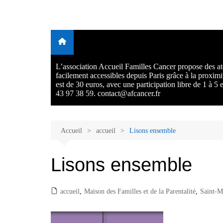
Aller
au
Malades et proches, Vivre
L'association Accueil Familles Cancer propose plusieurs atelie
contenu
Ecoute thérapeutique, sophrologie, sport adapté, art thérapie,
avec et après le cancer
musico thérapie… . L'adhésion annuelle est de 30 euros avec
participation libre de 1 à 5 euros par atelier sans obligation.
L’association Accueil Familles Cancer propose des ate
facilement accessibles depuis Paris grâce à la proxim
est de 30 euros, avec une participation libre de 1 à 5
43 97 38 59. contact@afcancer.fr
Accueil
accueil
Lisons ensemble
Lisons ensemble
accueil
,
Maison des Familles et de la Parentalité
,
Saint-M