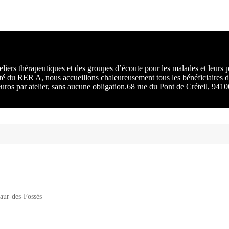
rs :
 une
liers thérapeutiques et des groupes d’écoute pour les malades et leurs
ité du RER A, nous accueillons chaleureusement tous les bénéficiaires d
 euros par atelier, sans aucune obligation.68 rue du Pont de Créteil, 94
aur-des-Fossés