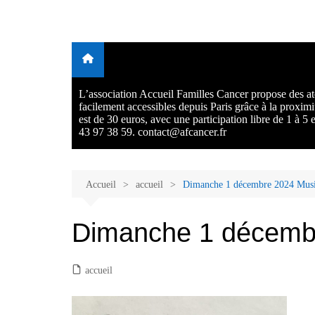
Aller
au
Malades et proches, Vivre
L'association Accueil Familles Cancer propose plusieurs atelie
contenu
Ecoute thérapeutique, sophrologie, sport adapté, art thérapie,
avec et après le cancer
musico thérapie… . L'adhésion annuelle est de 30 euros avec
participation libre de 1 à 5 euros par atelier sans obligation.
L’association Accueil Familles Cancer propose des ate
facilement accessibles depuis Paris grâce à la proxim
est de 30 euros, avec une participation libre de 1 à 5
43 97 38 59. contact@afcancer.fr
Accueil
accueil
Dimanche 1 décembre 2024 Mus
Dimanche 1 décemb
accueil