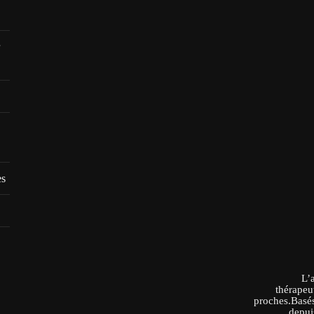
es
L’
thérapeu
proches.Basés
depui