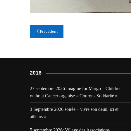
Navigation
Précédent
de
l’article
2016
27 septembre 2026 Imagine for Margo – Children
without Cancer organise « Courons Solidarité »
3 Septembre 2026 soirée « vivre son deuil, ici et
ailleurs »
5 septembre 2026: Village des Associations