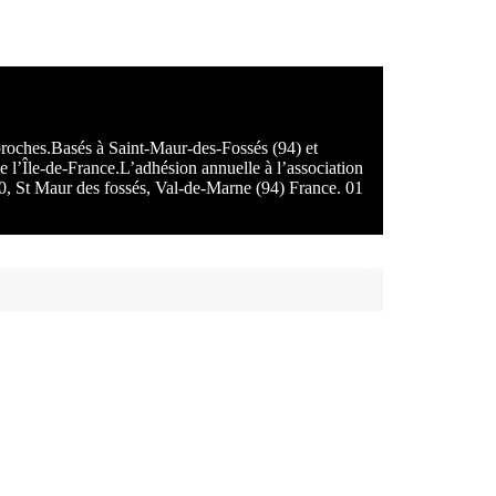
 proches.Basés à Saint-Maur-des-Fossés (94) et
e l’Île-de-France.L’adhésion annuelle à l’association
100, St Maur des fossés, Val-de-Marne (94) France. 01