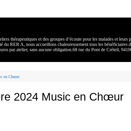
rs :
 une
liers thérapeutiques et des groupes d’écoute pour les malades et leurs
ité du RER A, nous accueillons chaleureusement tous les bénéficiaires d
 euros par atelier, sans aucune obligation.68 rue du Pont de Créteil, 94
ic en Chœur
re 2024 Music en Chœur