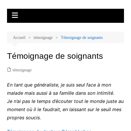
Aller
Malades et proches, Vivre avec et
L'association Accueil Familles Cancer propose plusieurs ateliers : Ecoute
au
thérapeutique, sophrologie, sport adapté, art thérapie, musico thérapie…
après le cancer
contenu
. L'adhésion annuelle est de 30 euros avec une participation libre de 1 à 5
euros par atelier sans obligation.
Accueil
témoignage
Témoignage de soignants
Témoignage de soignants
témoignage
En tant que généraliste, je suis seul face à mon
malade mais aussi à sa famille dans son intimité.
Je n’ai pas le temps d’écouter tout le monde juste au
moment où il le faudrait, en laissant sur le seuil mes
propres soucis.