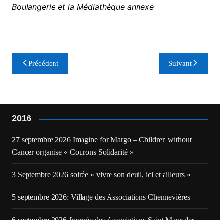
Boulangerie et la Médiathèque annexe
Navigation
Précédent
Suivant
de
l’article
2016
27 septembre 2026 Imagine for Margo – Children without
Cancer organise « Courons Solidarité »
3 Septembre 2026 soirée « vivre son deuil, ici et ailleurs »
5 septembre 2026: Village des Associations Chennevières
6 septembre 2026 Journée des Associations Saint Maur des