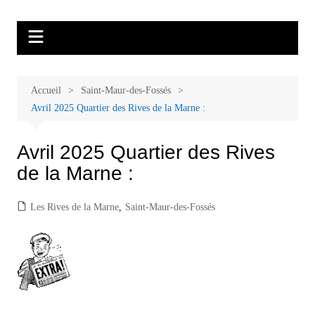
Aller
Malades et proches, Vivre avec et
L'association Accueil Familles Cancer propose plusieurs ateliers : Ecoute
au
thérapeutique, sophrologie, sport adapté, art thérapie, musico thérapie…
après le cancer
contenu
. L'adhésion annuelle est de 30 euros avec une participation libre de 1 à 5
euros par atelier sans obligation.
Accueil
Saint-Maur-des-Fossés
Avril 2025 Quartier des Rives de la Marne :
Avril 2025 Quartier des Rives
de la Marne :
Les Rives de la Marne
,
Saint-Maur-des-Fossés