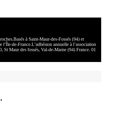
 proches.Basés à Saint-Maur-des-Fossés (94) et
e l’Île-de-France.L’adhésion annuelle à l’association
100, St Maur des fossés, Val-de-Marne (94) France. 01
.