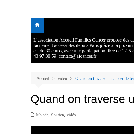
Aller
au
Malades et proches, Vivre
L'association Accueil Familles Cancer propose plusieurs atelie
contenu
Ecoute thérapeutique, sophrologie, sport adapté, art thérapie,
avec et après le cancer
musico thérapie… . L'adhésion annuelle est de 30 euros avec
participation libre de 1 à 5 euros par atelier sans obligation.
L’association Accueil Familles Cancer propose des ate
facilement accessibles depuis Paris grâce à la proxim
est de 30 euros, avec une participation libre de 1 à 5
43 97 38 59. contact@afcancer.fr
Accueil
vidéo
Quand on traverse un cancer, le t
Quand on traverse u
Malade
,
Soutien
,
vidéo