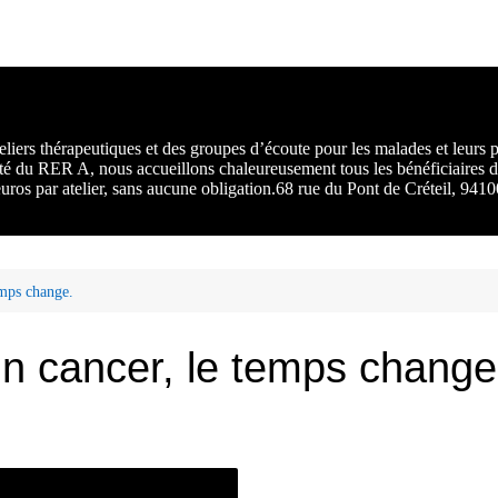
rs :
 une
liers thérapeutiques et des groupes d’écoute pour les malades et leurs
ité du RER A, nous accueillons chaleureusement tous les bénéficiaires d
 euros par atelier, sans aucune obligation.68 rue du Pont de Créteil, 94
emps change.
n cancer, le temps change