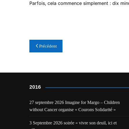
Parfois, cela commence simplement : dix minu
Navigation
Précédent
de
l’article
2016
27 septembre 2026 Imagine for Margo – Children
without Cancer organise « Courons Solidarité »
3 Septembre 2026 soirée « vivre son deuil, ici et