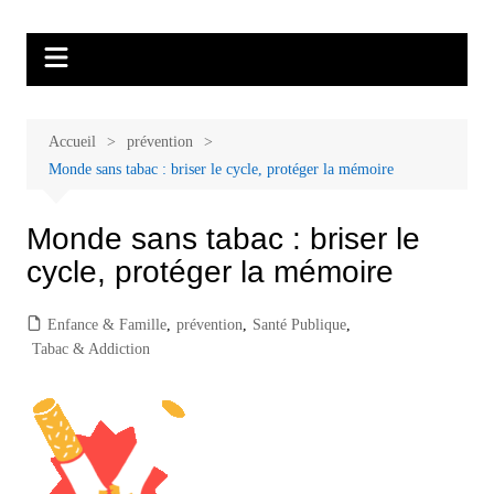
Aller
Malades et proches, Vivre avec et
L'association Accueil Familles Cancer propose plusieurs ateliers : Ecoute
au
thérapeutique, sophrologie, sport adapté, art thérapie, musico thérapie…
après le cancer
contenu
. L'adhésion annuelle est de 30 euros avec une participation libre de 1 à 5
euros par atelier sans obligation.
Accueil
prévention
Monde sans tabac : briser le cycle, protéger la mémoire
Monde sans tabac : briser le
cycle, protéger la mémoire
Enfance & Famille
,
prévention
,
Santé Publique
,
Tabac & Addiction