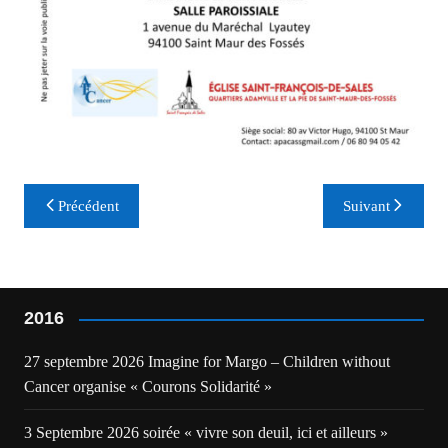
Navigation
Précédent
Suivant
de
l’article
2016
27 septembre 2026 Imagine for Margo – Children without
Cancer organise « Courons Solidarité »
3 Septembre 2026 soirée « vivre son deuil, ici et ailleurs »