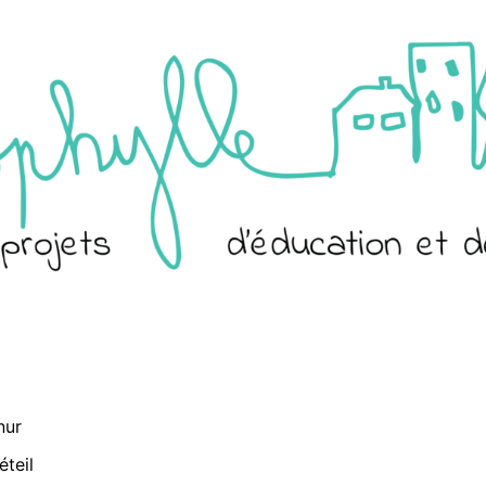
nur
éteil