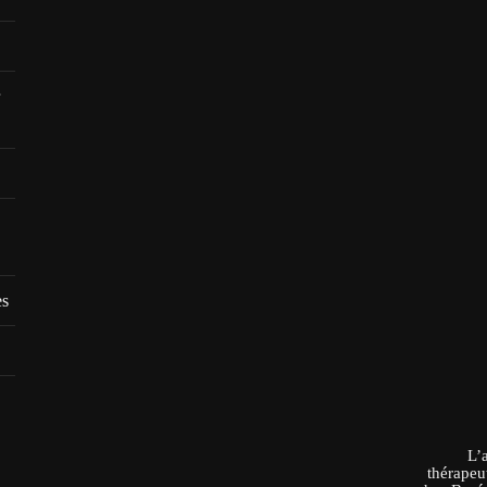
es
L’
thérapeu