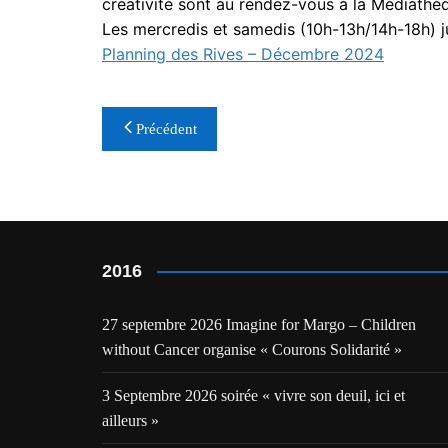
créativité sont au rendez-vous à la Médiathè
Les mercredis et samedis (10h-13h/14h-18h) 
Planning des Rives – Décembre 2024
Navigation
Précédent
de
l’article
2016
27 septembre 2026 Imagine for Margo – Children
without Cancer organise « Courons Solidarité »
3 Septembre 2026 soirée « vivre son deuil, ici et
ailleurs »