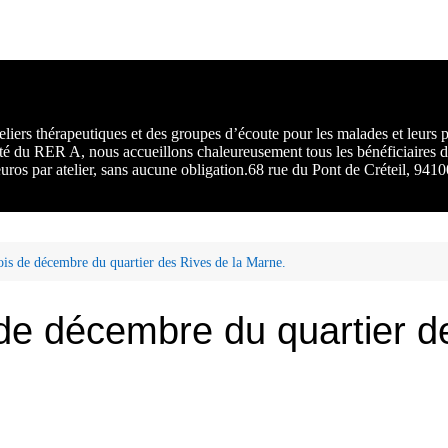
rs :
 une
liers thérapeutiques et des groupes d’écoute pour les malades et leurs
ité du RER A, nous accueillons chaleureusement tous les bénéficiaires d
 euros par atelier, sans aucune obligation.68 rue du Pont de Créteil, 94
ois de décembre du quartier des Rives de la Marne.
 de décembre du quartier d