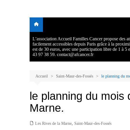
Aller
au
Malades et proches, Vivre
L'association Accueil Familles Cancer propose plusieurs atelie
contenu
Ecoute thérapeutique, sophrologie, sport adapté, art thérapie,
avec et après le cancer
musico thérapie… . L'adhésion annuelle est de 30 euros avec
participation libre de 1 à 5 euros par atelier sans obligation.
L’association Accueil Familles Cancer propose des ate
facilement accessibles depuis Paris grâce à la proxim
est de 30 euros, avec une participation libre de 1 à 5
43 97 38 59. contact@afcancer.fr
Accueil
Saint-Maur-des-Fossés
le planning du m
le planning du mois
Marne.
Les Rives de la Marne
,
Saint-Maur-des-Fossés