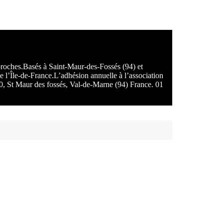
 proches.Basés à Saint-Maur-des-Fossés (94) et
e l’Île-de-France.L’adhésion annuelle à l’association
100, St Maur des fossés, Val-de-Marne (94) France. 01