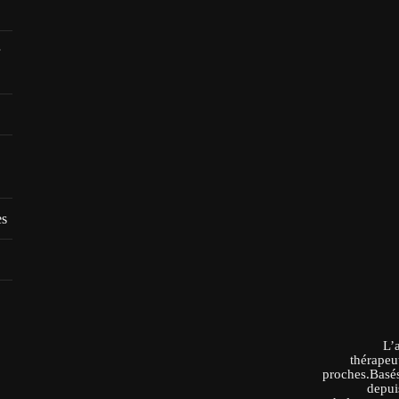
es
L’
thérapeu
proches.Basés
depui