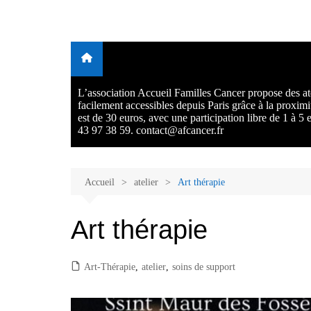
Aller
au
Malades et proches, Vivre
L'association Accueil Familles Cancer propose plusieurs atelie
contenu
Ecoute thérapeutique, sophrologie, sport adapté, art thérapie,
avec et après le cancer
musico thérapie… . L'adhésion annuelle est de 30 euros avec
participation libre de 1 à 5 euros par atelier sans obligation.
L’association Accueil Familles Cancer propose des ate
facilement accessibles depuis Paris grâce à la proxim
est de 30 euros, avec une participation libre de 1 à 5
43 97 38 59. contact@afcancer.fr
Accueil
atelier
Art thérapie
Art thérapie
Art-Thérapie
,
atelier
,
soins de support