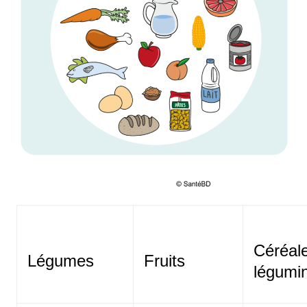
Céréal
Légumes
Fruits
légumi