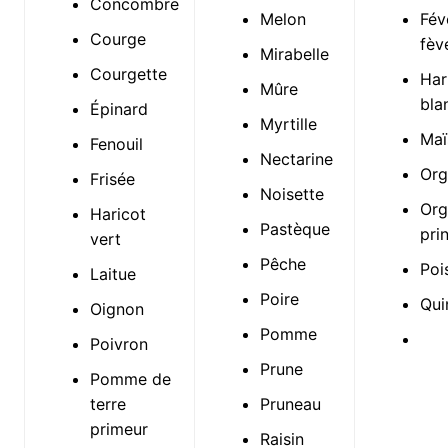
Concombre
Melon
Fév
Courge
fèv
Mirabelle
Courgette
Har
Mûre
bla
Épinard
Myrtille
Maï
Fenouil
Nectarine
Org
Frisée
Noisette
Org
Haricot
Pastèque
pri
vert
Pêche
Poi
Laitue
Poire
Qui
Oignon
Pomme
Poivron
Prune
Pomme de
terre
Pruneau
primeur
Raisin