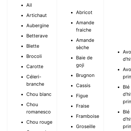
Ail
Abricot
Artichaut
Amande
Aubergine
fraiche
Betterave
Amande
Blette
sèche
Avo
Brocoli
Baie de
d’h
goji
Carotte
Avo
Brugnon
Céleri-
pri
branche
Cassis
Blé
Chou blanc
d’h
Figue
pri
Chou
Fraise
romanesco
Blé
Framboise
d’h
Chou rouge
Groseille
pri