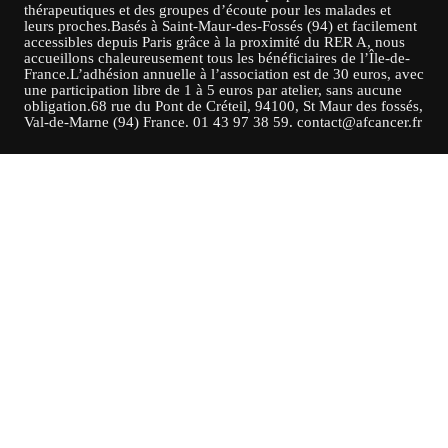
thérapeutiques et des groupes d’écoute pour les malades et
leurs proches.Basés à Saint-Maur-des-Fossés (94) et facilement
accessibles depuis Paris grâce à la proximité du RER A, nous
accueillons chaleureusement tous les bénéficiaires de l’Île-de-
France.L’adhésion annuelle à l’association est de 30 euros, avec
une participation libre de 1 à 5 euros par atelier, sans aucune
obligation.68 rue du Pont de Créteil, 94100, St Maur des fossés,
Val-de-Marne (94) France. 01 43 97 38 59. contact@afcancer.fr