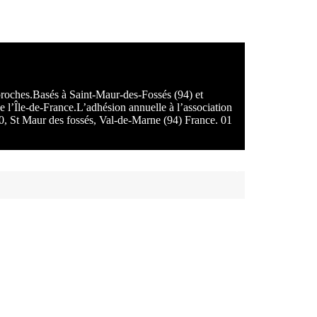
 proches.Basés à Saint-Maur-des-Fossés (94) et
e l’Île-de-France.L’adhésion annuelle à l’association
100, St Maur des fossés, Val-de-Marne (94) France. 01