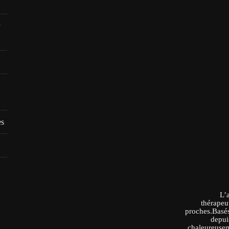
es
L’
thérapeu
proches.Basés
depui
chaleureusem