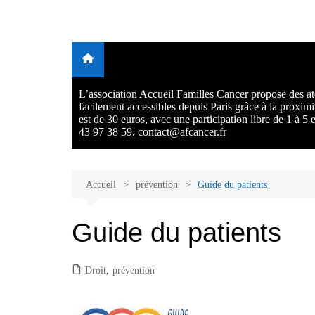
Aller
au
Malades et proches, Vivre
L'association Accueil Familles Cancer propose plusieurs atelie
contenu
Ecoute thérapeutique, sophrologie, sport adapté, art thérapie,
avec et après le cancer
musico thérapie… . L'adhésion annuelle est de 30 euros avec
participation libre de 1 à 5 euros par atelier sans obligation.
L’association Accueil Familles Cancer propose des ate
facilement accessibles depuis Paris grâce à la proxim
est de 30 euros, avec une participation libre de 1 à 5
43 97 38 59. contact@afcancer.fr
Accueil
prévention
Guide du patients
Guide du patients
Droit
,
prévention