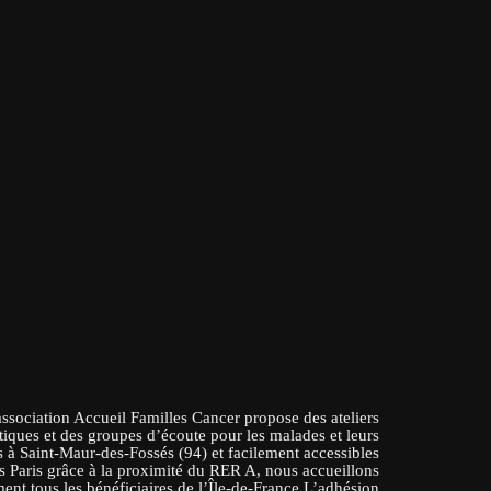
association Accueil Familles Cancer propose des ateliers
tiques et des groupes d’écoute pour les malades et leurs
 à Saint-Maur-des-Fossés (94) et facilement accessibles
s Paris grâce à la proximité du RER A, nous accueillons
ent tous les bénéficiaires de l’Île-de-France.L’adhésion