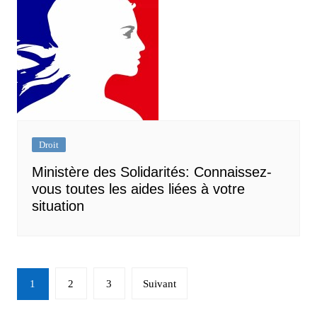
Droit
Ministère des Solidarités: Connaissez-
vous toutes les aides liées à votre
situation
Navigation
1
2
3
Suivant
des