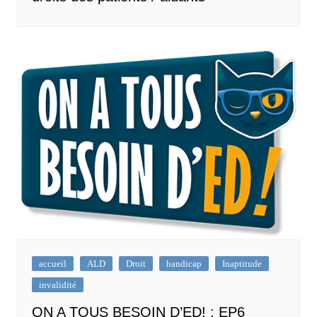
accueil
ALD
Droit
handicap
Inaptitude
invalidité
ON A TOUS BESOIN D’ED! : EP6