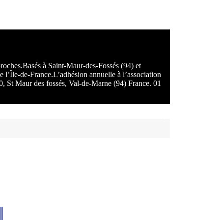
 proches.Basés à Saint-Maur-des-Fossés (94) et
e l’Île-de-France.L’adhésion annuelle à l’association
100, St Maur des fossés, Val-de-Marne (94) France. 01