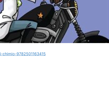
ai-chimio-9782501163415