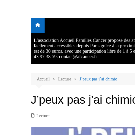
Aller
au
Malades et proches, Vivre
L'association Accueil Familles Cancer propose plusieurs atelie
contenu
Ecoute thérapeutique, sophrologie, sport adapté, art thérapie,
avec et après le cancer
musico thérapie… . L'adhésion annuelle est de 30 euros avec
participation libre de 1 à 5 euros par atelier sans obligation.
L’association Accueil Familles Cancer propose des ate
facilement accessibles depuis Paris grâce à la proxim
est de 30 euros, avec une participation libre de 1 à 5
43 97 38 59. contact@afcancer.fr
Accueil
Lecture
J’peux pas j’ai chimio
J’peux pas j’ai chimi
Lecture