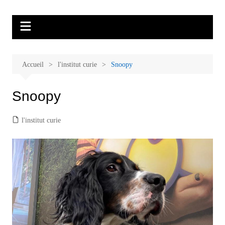
Aller
Malades et proches, Vivre avec et
L'association Accueil Familles Cancer propose plusieurs ateliers : Ecoute
au
thérapeutique, sophrologie, sport adapté, art thérapie, musico thérapie…
après le cancer
contenu
. L'adhésion annuelle est de 30 euros avec une participation libre de 1 à 5
euros par atelier sans obligation.
Accueil
l'institut curie
Snoopy
Snoopy
l'institut curie