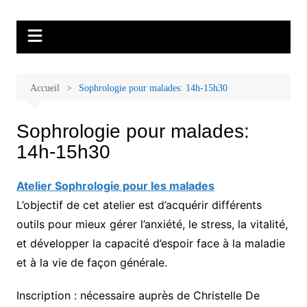
Aller
Malades et proches, Vivre avec et
L'association Accueil Familles Cancer propose plusieurs ateliers : Ecoute
au
thérapeutique, sophrologie, sport adapté, art thérapie, musico thérapie…
après le cancer
contenu
. L'adhésion annuelle est de 30 euros avec une participation libre de 1 à 5
euros par atelier sans obligation.
Accueil
Sophrologie pour malades: 14h-15h30
Sophrologie pour malades:
14h-15h30
Atelier Sophrologie pour les malades
L’objectif de cet atelier est d’acquérir différents
outils pour mieux gérer l’anxiété, le stress, la vitalité,
et développer la capacité d’espoir face à la maladie
et à la vie de façon générale.
Inscription : nécessaire auprès de Christelle De