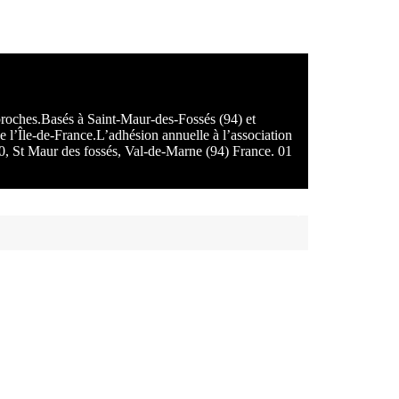
 proches.Basés à Saint-Maur-des-Fossés (94) et
e l’Île-de-France.L’adhésion annuelle à l’association
100, St Maur des fossés, Val-de-Marne (94) France. 01