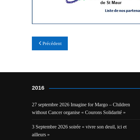
Navigation
Précédent
de
l’article
2016
27 septembre 2026 Imagine for Margo – Children
without Cancer organise « Courons Solidarité »
3 Septembre 2026 soirée « vivre son deuil, ici et
ailleurs »