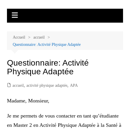
Aller
Malades et proches, Vivre avec et
L'association Accueil Familles Cancer propose plusieurs ateliers : Ecoute
au
thérapeutique, sophrologie, sport adapté, art thérapie, musico thérapie…
après le cancer
contenu
. L'adhésion annuelle est de 30 euros avec une participation libre de 1 à 5
euros par atelier sans obligation.
Accueil
accueil
Questionnaire: Activité Physique Adaptée
Questionnaire: Activité
Physique Adaptée
accueil
,
activité physique adaptée
,
APA
Madame, Monsieur,
Je me permets de vous contacter en tant qu’étudiante
en Master 2 en Activité Physique Adaptée à la Santé à