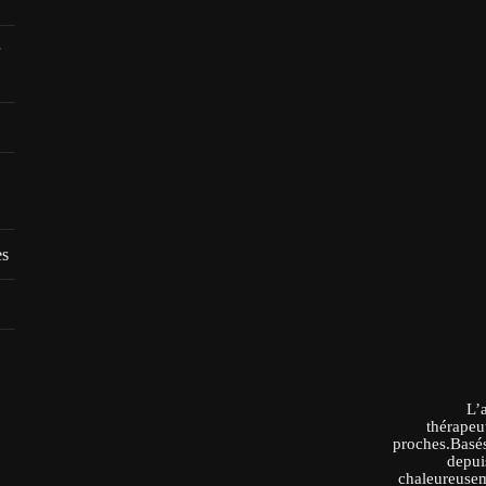
es
L’
thérapeu
proches.Basés
depui
chaleureusem