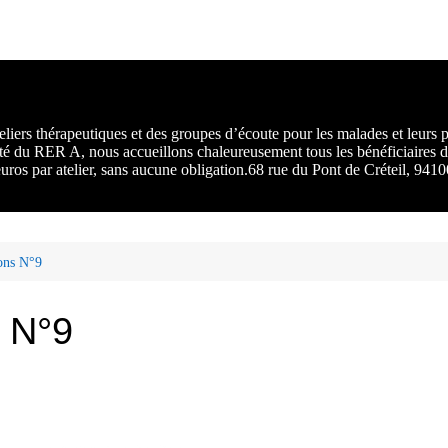
rs :
 une
liers thérapeutiques et des groupes d’écoute pour les malades et leurs
ité du RER A, nous accueillons chaleureusement tous les bénéficiaires d
 euros par atelier, sans aucune obligation.68 rue du Pont de Créteil, 94
ions N°9
s N°9