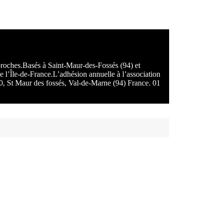
 proches.Basés à Saint-Maur-des-Fossés (94) et
e l’Île-de-France.L’adhésion annuelle à l’association
100, St Maur des fossés, Val-de-Marne (94) France. 01