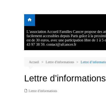
Aller
au
Malades et proches, Vivre
L'association Accueil Familles Cancer propose plusieurs atelie
contenu
Ecoute thérapeutique, sophrologie, sport adapté, art thérapie,
avec et après le cancer
musico thérapie… . L'adhésion annuelle est de 30 euros avec
participation libre de 1 à 5 euros par atelier sans obligation.
L’association Accueil Familles Cancer propose des ate
facilement accessibles depuis Paris grâce à la proxim
est de 30 euros, avec une participation libre de 1 à 5
43 97 38 59. contact@afcancer.fr
Accueil
Lettre d'informations
Lettre d’informat
Lettre d’information
Lettre d'informations