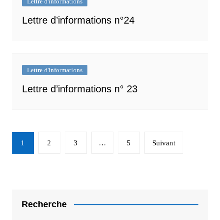
Lettre d'informations
Lettre d’informations n°24
Lettre d'informations
Lettre d’informations n° 23
Navigation
1
2
3
…
5
Suivant
des
articles
Recherche