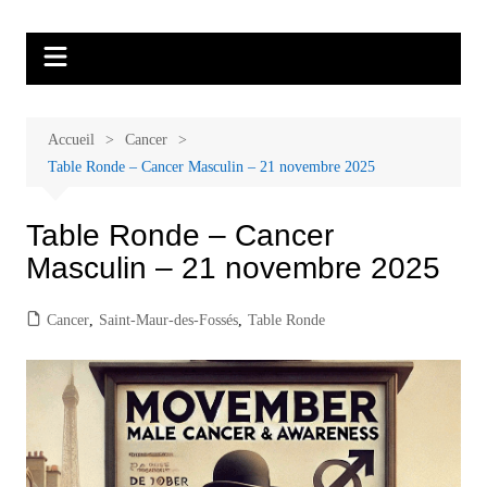
Aller
Malades et proches, Vivre avec et
L'association Accueil Familles Cancer propose plusieurs ateliers : Ecoute
au
thérapeutique, sophrologie, sport adapté, art thérapie, musico thérapie…
après le cancer
contenu
. L'adhésion annuelle est de 30 euros avec une participation libre de 1 à 5
euros par atelier sans obligation.
Accueil
Cancer
Table Ronde – Cancer Masculin – 21 novembre 2025
Table Ronde – Cancer
Masculin – 21 novembre 2025
Cancer
,
Saint-Maur-des-Fossés
,
Table Ronde