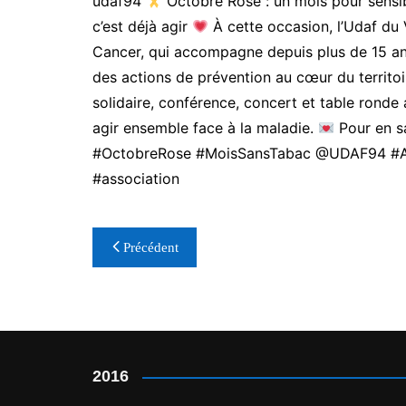
udaf94
Octobre Rose : un mois pour sensibi
c’est déjà agir
À cette occasion, l’Udaf du 
Cancer, qui accompagne depuis plus de 15 ans
des actions de prévention au cœur du territoi
solidaire, conférence, concert et table rond
agir ensemble face à la maladie.
Pour en s
#OctobreRose
#MoisSansTabac
@UDAF94
#
#association
Navigation
Précédent
de
l’article
2016