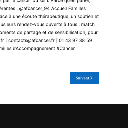
par le cancer du sein. Parce qu’en parler,
érentes :
@afcancer_94
Accueil Familles
âce à une écoute thérapeutique, un soutien et
plusieurs rendez-vous ouverts à tous : match
ments de partage et de sensibilisation, pour
r | contacts@afcancer.fr | 01 43 97 38 59
milles
#Accompagnement
#Cancer
Suivant