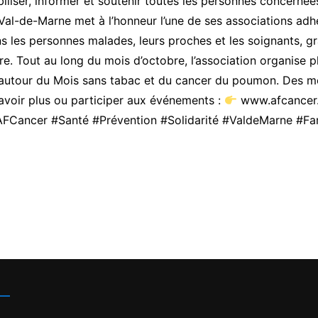
liser, informer et soutenir toutes les personnes concernées 
Val-de-Marne met à l’honneur l’une de ses associations adh
 les personnes malades, leurs proches et les soignants, gr
re. Tout au long du mois d’octobre, l’association organise 
e autour du Mois sans tabac et du cancer du poumon. Des mo
avoir plus ou participer aux événements :
www.afcancer.f
AFCancer
#Santé
#Prévention
#Solidarité
#ValdeMarne
#Fa