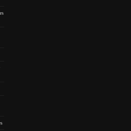
es
es