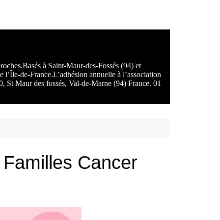
 proches.Basés à Saint-Maur-des-Fossés (94) et
e l’Île-de-France.L’adhésion annuelle à l’association
100, St Maur des fossés, Val-de-Marne (94) France. 01
l Familles Cancer