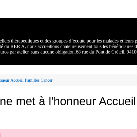
rs :
 une
liers thérapeutiques et des groupes d’écoute pour les malades et leurs
ité du RER A, nous accueillons chaleureusement tous les bénéficiaires d
 euros par atelier, sans aucune obligation.68 rue du Pont de Créteil, 94
nneur Accueil Familles Cancer
rne met à l’honneur Accuei