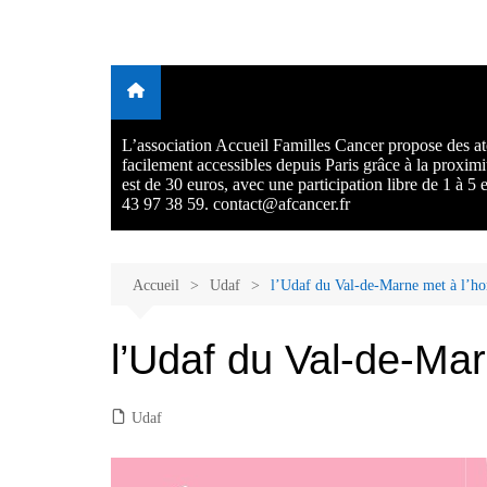
Aller
au
Malades et proches, Vivre
L'association Accueil Familles Cancer propose plusieurs atelie
contenu
Ecoute thérapeutique, sophrologie, sport adapté, art thérapie,
avec et après le cancer
musico thérapie… . L'adhésion annuelle est de 30 euros avec
participation libre de 1 à 5 euros par atelier sans obligation.
L’association Accueil Familles Cancer propose des ate
facilement accessibles depuis Paris grâce à la proxim
est de 30 euros, avec une participation libre de 1 à 5
43 97 38 59. contact@afcancer.fr
Accueil
Udaf
l’Udaf du Val-de-Marne met à l’ho
l’Udaf du Val-de-Ma
Udaf