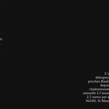
es
L’
thérapeu
proches.Basés
depui
chaleureusem
annuelle à l’asso
à 5 euros par 
94100, St Maur