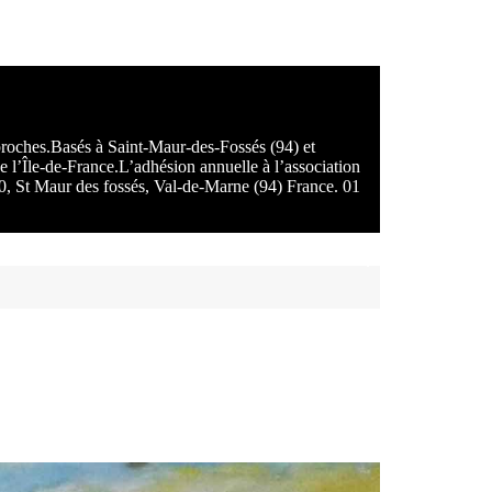
 proches.Basés à Saint-Maur-des-Fossés (94) et
e l’Île-de-France.L’adhésion annuelle à l’association
100, St Maur des fossés, Val-de-Marne (94) France. 01