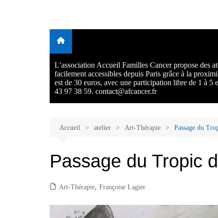
Aller
au
Malades et proches, Vivre
L'association Accueil Familles Cancer propose plusieurs atelie
contenu
Ecoute thérapeutique, sophrologie, sport adapté, art thérapie,
avec et après le cancer
musico thérapie… . L'adhésion annuelle est de 30 euros avec
participation libre de 1 à 5 euros par atelier sans obligation.
L’association Accueil Familles Cancer propose des ate
facilement accessibles depuis Paris grâce à la proxim
est de 30 euros, avec une participation libre de 1 à 5
43 97 38 59. contact@afcancer.fr
Accueil
atelier
Art-Thérapie
Passage du Trop
Passage du Tropic 
Art-Thérapie
,
Françoise Lagier