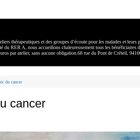
rs :
 une
liers thérapeutiques et des groupes d’écoute pour les malades et leurs
ité du RER A, nous accueillons chaleureusement tous les bénéficiaires d
 euros par atelier, sans aucune obligation.68 rue du Pont de Créteil, 94
ic du cancer
du cancer