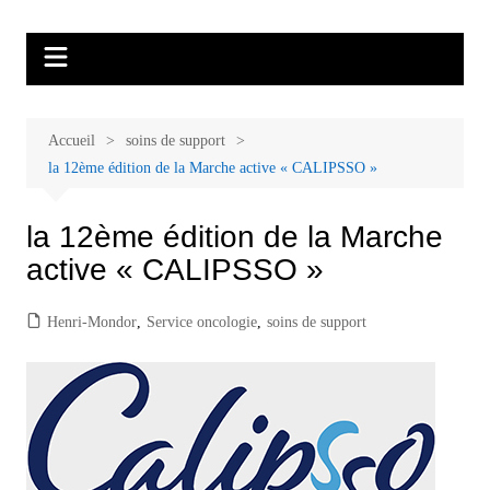
Aller
Malades et proches, Vivre avec et
L'association Accueil Familles Cancer propose plusieurs ateliers : Ecoute
au
thérapeutique, sophrologie, sport adapté, art thérapie, musico thérapie…
après le cancer
contenu
. L'adhésion annuelle est de 30 euros avec une participation libre de 1 à 5
euros par atelier sans obligation.
Accueil
soins de support
la 12ème édition de la Marche active « CALIPSSO »
la 12ème édition de la Marche
active « CALIPSSO »
Henri-Mondor
,
Service oncologie
,
soins de support