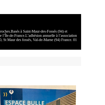
 proches.Basés à Saint-Maur-des-Fossés (94) et
e l’Île-de-France.L’adhésion annuelle à l’association
100, St Maur des fossés, Val-de-Marne (94) France. 01