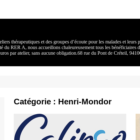
rs :
 une
liers thérapeutiques et des groupes d’écoute pour les malades et leurs
ité du RER A, nous accueillons chaleureusement tous les bénéficiaires d
 euros par atelier, sans aucune obligation.68 rue du Pont de Créteil, 94
Catégorie :
Henri-Mondor