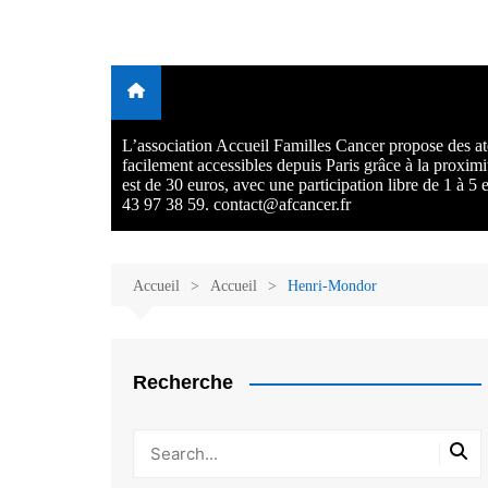
Aller
au
Malades et proches, Vivre
L'association Accueil Familles Cancer propose plusieurs atelie
contenu
Ecoute thérapeutique, sophrologie, sport adapté, art thérapie,
avec et après le cancer
musico thérapie… . L'adhésion annuelle est de 30 euros avec
participation libre de 1 à 5 euros par atelier sans obligation.
L’association Accueil Familles Cancer propose des ate
facilement accessibles depuis Paris grâce à la proxim
est de 30 euros, avec une participation libre de 1 à 5
43 97 38 59. contact@afcancer.fr
Accueil
Accueil
Henri-Mondor
Recherche