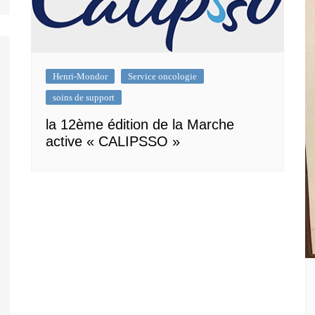
Henri-Mondor
Service oncologie
soins de support
la 12ème édition de la Marche
active « CALIPSSO »