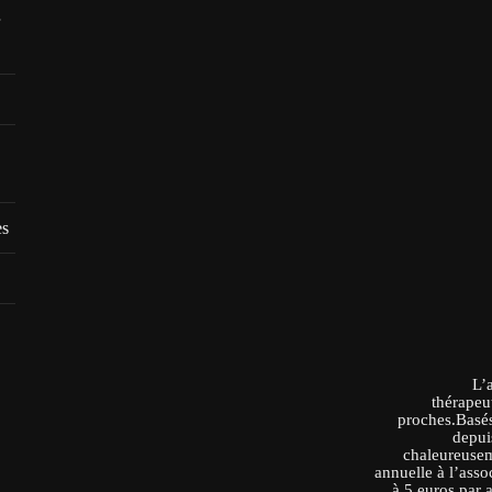
es
L’
thérapeu
proches.Basés
depui
chaleureusem
annuelle à l’asso
à 5 euros par 