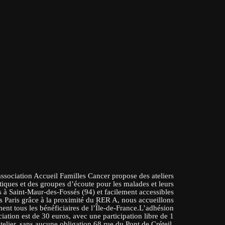
association Accueil Familles Cancer propose des ateliers
tiques et des groupes d’écoute pour les malades et leurs
 à Saint-Maur-des-Fossés (94) et facilement accessibles
s Paris grâce à la proximité du RER A, nous accueillons
ent tous les bénéficiaires de l’Île-de-France.L’adhésion
ciation est de 30 euros, avec une participation libre de 1
atelier, sans aucune obligation.68 rue du Pont de Créteil,