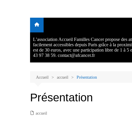
Aller
au
Malades et proches, Vivre
L'association Accueil Familles Cancer propose plusieurs atelie
contenu
Ecoute thérapeutique, sophrologie, sport adapté, art thérapie,
avec et après le cancer
musico thérapie… . L'adhésion annuelle est de 30 euros avec
participation libre de 1 à 5 euros par atelier sans obligation.
L’association Accueil Familles Cancer propose des ate
facilement accessibles depuis Paris grâce à la proxim
est de 30 euros, avec une participation libre de 1 à 5
43 97 38 59. contact@afcancer.fr
Accueil
accueil
Présentation
Présentation
accueil