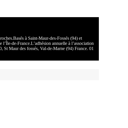
 proches.Basés à Saint-Maur-des-Fossés (94) et
e l’Île-de-France.L’adhésion annuelle à l’association
100, St Maur des fossés, Val-de-Marne (94) France. 01