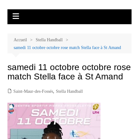
Aller
Malades et proches, Vivre avec et
L'association Accueil Familles Cancer propose plusieurs ateliers : Ecoute
au
thérapeutique, sophrologie, sport adapté, art thérapie, musico thérapie…
après le cancer
contenu
. L'adhésion annuelle est de 30 euros avec une participation libre de 1 à 5
euros par atelier sans obligation.
Accueil
Stella Handball
samedi 11 octobre octobre rose match Stella face à St Amand
samedi 11 octobre octobre rose
match Stella face à St Amand
Saint-Maur-des-Fossés
,
Stella Handball