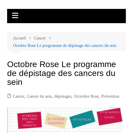
Aller
Malades et proches, Vivre avec et
L'association Accueil Familles Cancer propose plusieurs ateliers : Ecoute
au
thérapeutique, sophrologie, sport adapté, art thérapie, musico thérapie…
après le cancer
contenu
. L'adhésion annuelle est de 30 euros avec une participation libre de 1 à 5
euros par atelier sans obligation.
Accueil
Cancer
Octobre Rose Le programme de dépistage des cancers du sein
Octobre Rose Le programme
de dépistage des cancers du
sein
Cancer
,
Cancer du sein
,
dépistages
,
Ocotobre Rose
,
Prévention