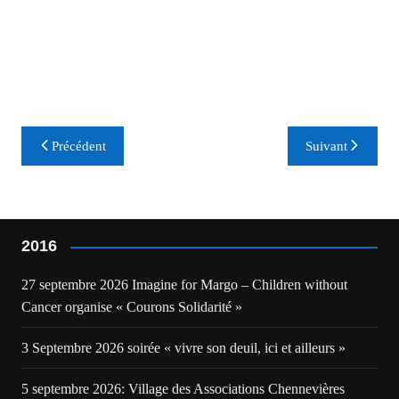
Navigation
Précédent
Suivant
de
l’article
2016
27 septembre 2026 Imagine for Margo – Children without
Cancer organise « Courons Solidarité »
3 Septembre 2026 soirée « vivre son deuil, ici et ailleurs »
5 septembre 2026: Village des Associations Chennevières