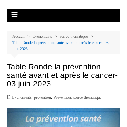
Aller
Malades et proches, Vivre avec et
L'association Accueil Familles Cancer propose plusieurs ateliers : Ecoute
au
thérapeutique, sophrologie, sport adapté, art thérapie, musico thérapie…
après le cancer
contenu
. L'adhésion annuelle est de 30 euros avec une participation libre de 1 à 5
euros par atelier sans obligation.
Accueil
Evènements
soirée thematique
Table Ronde la prévention santé avant et après le cancer- 03
juin 2023
Table Ronde la prévention
santé avant et après le cancer-
03 juin 2023
Evènements
,
prévention
,
Prévention
,
soirée thematique