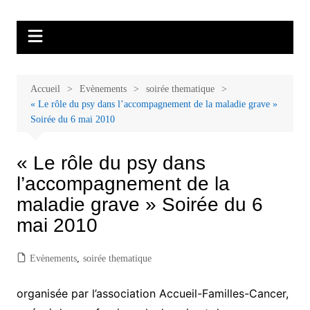
Aller
Malades et proches, Vivre avec et
L'association Accueil Familles Cancer propose plusieurs ateliers : Ecoute
au
thérapeutique, sophrologie, sport adapté, art thérapie, musico thérapie…
après le cancer
contenu
. L'adhésion annuelle est de 30 euros avec une participation libre de 1 à 5
euros par atelier sans obligation.
Accueil
Evènements
soirée thematique
« Le rôle du psy dans l’accompagnement de la maladie grave »
Soirée du 6 mai 2010
« Le rôle du psy dans
l’accompagnement de la
maladie grave » Soirée du 6
mai 2010
Evènements
,
soirée thematique
organisée par l’association Accueil-Familles-Cancer,