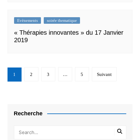
Evènements
soirée thematique
« Thérapies innovantes » du 17 Janvier
2019
Navigation
1
2
3
…
5
Suivant
des
articles
Recherche