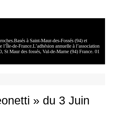
 proches.Basés à Saint-Maur-des-Fossés (94) et
e l’Île-de-France.L’adhésion annuelle à l’association
100, St Maur des fossés, Val-de-Marne (94) France. 01
éonetti » du 3 Juin