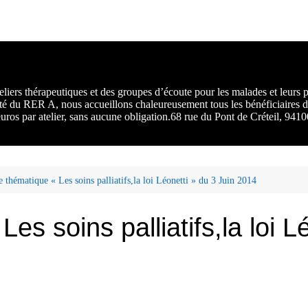
rs :
 une
liers thérapeutiques et des groupes d’écoute pour les malades et leurs
ité du RER A, nous accueillons chaleureusement tous les bénéficiaires d
 euros par atelier, sans aucune obligation.68 rue du Pont de Créteil, 94
e thématique « Les soins palliatifs,la loi Léonetti » du 3 Juin 2014
es soins palliatifs,la loi L