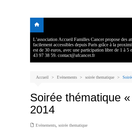
Aller
au
Malades et proches, Vivre
L'association Accueil Familles Cancer propose plusieurs atelie
contenu
Ecoute thérapeutique, sophrologie, sport adapté, art thérapie,
avec et après le cancer
musico thérapie… . L'adhésion annuelle est de 30 euros avec
participation libre de 1 à 5 euros par atelier sans obligation.
L’association Accueil Familles Cancer propose des ate
facilement accessibles depuis Paris grâce à la proxim
est de 30 euros, avec une participation libre de 1 à 5
43 97 38 59. contact@afcancer.fr
Accueil
Evènements
soirée thematique
Soiré
Soirée thématique « L
2014
Evènements
,
soirée thematique